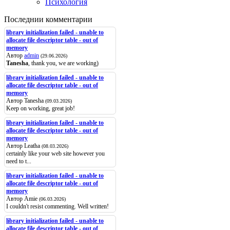
Психология
Последнии комментарии
library initialization failed - unable to
allocate file descriptor table - out of
memory
Автор
admin
(29.06.2026)
Tanesha
, thank you, we are working)
library initialization failed - unable to
allocate file descriptor table - out of
memory
Автор Tanesha
(09.03.2026)
Keep on working, great job!
library initialization failed - unable to
allocate file descriptor table - out of
memory
Автор Leatha
(08.03.2026)
certainly like your web site however you
need to t...
library initialization failed - unable to
allocate file descriptor table - out of
memory
Автор Amie
(06.03.2026)
I couldn't resist commenting. Well written!
library initialization failed - unable to
allocate file descriptor table - out of