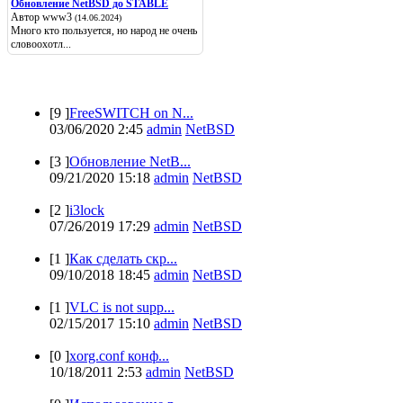
Обновление NetBSD до STABLE
Автор www3
(14.06.2024)
Много кто пользуется, но народ не очень
словоохотл...
Популярные
[9 ]
FreeSWITCH on N...
03/06/2020 2:45
admin
NetBSD
[3 ]
Обновление NetB...
09/21/2020 15:18
admin
NetBSD
[2 ]
i3lock
07/26/2019 17:29
admin
NetBSD
[1 ]
Как сделать скр...
09/10/2018 18:45
admin
NetBSD
[1 ]
VLC is not supp...
02/15/2017 15:10
admin
NetBSD
[0 ]
xorg.conf конф...
10/18/2011 2:53
admin
NetBSD