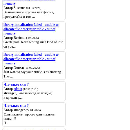
memory
Автор Susanna
(04.03.2026)
Великолепное игровая платформа,
продолжайте в том ...
library initialization failed - unable to
allocate file descriptor table - out of
memory
Автор Benito
(11.02.2026)
Greate post. Keep writing such kind of info
on you...
library initialization failed - unable to
allocate file descriptor table - out of
memory
Автор Noreen
(11.02.2026)
Just want to say your article is as amazing.
The c...
Что такое сны ?
Автор
admin
(12.01.2026)
stranger
, Зато никогда не поздно)
Рад, если у...
Что такое сны ?
Автор stranger
(27.04.2025)
Удивительная, просто удивительная
статья!!!
П...