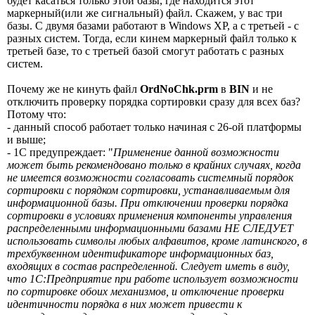
будет касаться только этой базы, где находится этот
маркерный(или же сигнальный) файл. Скажем, у вас три
базы. С двумя базами работают в Windows XP, а с третьей - с
разных систем. Тогда, если кинем маркерный файл только к
третьей базе, то с третьей базой смогут работать с разных
систем.
Почему же не кинуть файл
OrdNoChk.prm
в
BIN
и не
отключить проверку порядка сортировки сразу для всех баз?
Потому что:
- данный способ работает только начиная с 26-ой платформы
и выше;
- 1С предупреждает: "
Применение данной возможности
может быть рекомендовано только в крайних случаях, когда
не имеется возможности согласовать системный порядок
сортировки с порядком сортировки, устанавливаемым для
информационной базы. При отключении проверки порядка
сортировки в условиях применения компоненты управления
распределенными информационными базами НЕ СЛЕДУЕТ
использовать символы любых алфавитов, кроме латинского, в
трехбуквенном идентификаторе информационных баз,
входящих в состав распределенной. Следует иметь в виду,
что 1С:Предприятие при работе использует возможности
по сортировке обоих механизмов, и отключение проверки
идентичности порядка в них может привести к