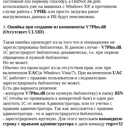
системной (по первому способу), а OrdNoChk.prm
использовать уже на машинах с Windows XP, в противном
случае работа с
УРИБ
или просто загрузка ранее
выгруженных данных в ИБ будут невозможны.
3.
Ошибка при создании из компоненты V7Plus.dll
(Отсутсвует CLSID)
Такая ошибка проиходит из-за того что в операционке не
зарегистрированы библиотеки. В данном случае -
V7Plus.dll
.
1С регистрирует библиотеки динамически, т.е. при первом
обращении в нужной библиотеке.
Но не может.
Обычно это происходит из-за отсутствия прав, или при
включенном
UAC
(в Windows Vista/7). При включенном
UAC
1C работает с правами пользователя и следовательно
зарегистрировать библиотеку не может.
Есть два варианта решения:
- копируем
V7Plus.dll
(или нужную библиотеку) в папку
BIN
1С (чтобы не привязывать к конкретной базе) и один раз
запутить 1С от имени Администратора, или от учетки с
правами администратора. Так как запускается с правами
админитратора - то и зарегистрируется библиотека.
- зарегитрировать вручную. Для этого запускаем
командную
строку с правами администратора
и даем команду
regsvr32