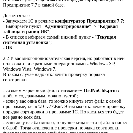
Предприятие 7.7 в самой базе.
Делается так:
- Запускаем 1С в режиме
конфигуратор Предприятия 7.7
;
- Выбираете пункт "
Администрирование
" -> "
Кодовая
таблица страниц ИБ
";
- В списке выбираем самый нижний пункт - "
Текущая
системная установка
";
-
ОК
.
2.2 У вас многопользовательская версия, но работают в ней
пользователи с разными операционками - Windows XP,
Windows Vista, Windows 7.
В таком случае надо отключить проверку порядка
сортировки.
- создаем маркерный файл с названием
OrdNoChk.prm
с
любым содержимым. можно пустой;
- если у вас одна база, то можно кинуть этот файл к самой
программе, т.е. в \\1Cv77\Bin\ Этим мы отключаем проверку
порядка сортировки в программе 1С. Но касаться это будет
всё равно всех баз.
- если же у вас баз много, то лучше кидать этот файл в папку
с базой. Тогда отключение проверки порядка сортировки